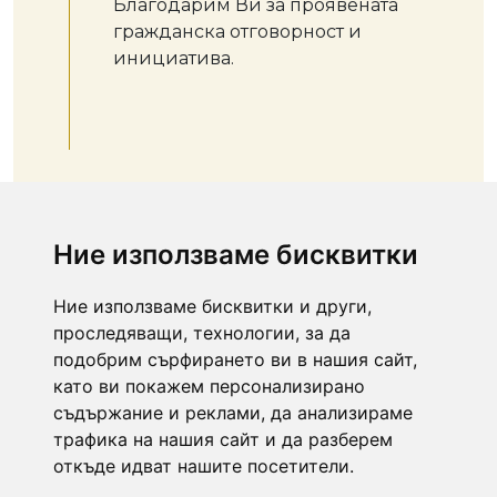
Благодарим Ви за проявената
гражданска отговорност и
инициатива.
Ние използваме бисквитки
Ние използваме бисквитки и други,
проследяващи, технологии, за да
Свържете се с нас на тел.:
073/ 88 44 34
или
подобрим сърфирането ви в нашия сайт,
като ви покажем персонализирано
signali@blagoevgrad.bg
съдържание и реклами, да анализираме
Правила за публикуване
|
Общи условия
|
трафика на нашия сайт и да разберем
Декларация за поверителност и информация за
обработване на лични данни
откъде идват нашите посетители.