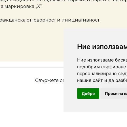
а маркировка „Х“.
ражданска отговорност и инициативност.
Ние използва
Ние използваме бискв
подобрим сърфиранет
персонализирано съд
нашия сайт и да разб
Свържете се с нас на тел.:
073/ 88
Добре
Промяна н
Декларация за поверително