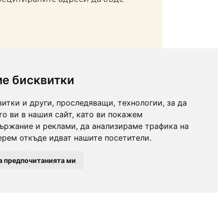
ме бисквитки
итки и други, проследяващи, технологии, за да
о ви в нашия сайт, като ви покажем
ържание и реклами, да анализираме трафика на
ерем откъде идват нашите посетители.
 44 34
или
signali@blagoevgrad.bg
Правила за публикуване
|
Общи условия
|
а предпочитанията ми
ст и информация за обработване на лични данни
Община Благоевград
© 2024. Всички права запазени