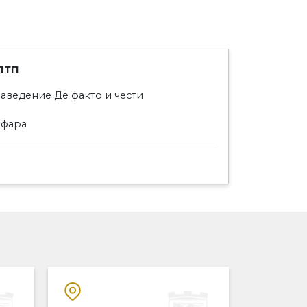
ПТП
аведение Де факто и чести
офара