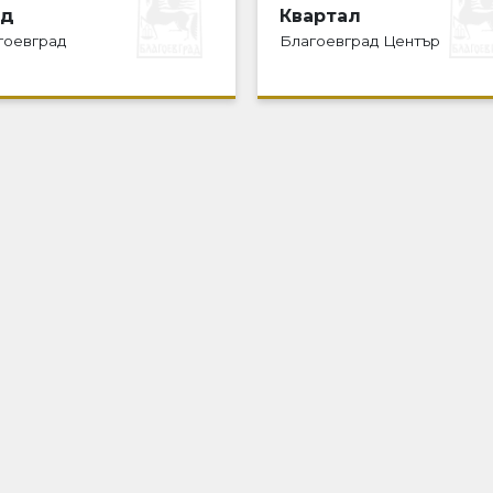
ад
Квартал
гоевград
Благоевград Център