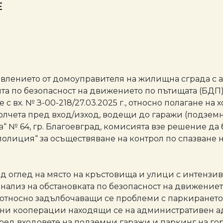
Е
Заявлението от домоуправителя на жилищна сграда с а
а по безопасност на движението по пътищата (БДП), с
ие с вх. № З-00-218/27.03.2025 г., относно полагане н
олчета пред вход/изход, водещи до гаражи (подзе
ов“ № 64, гр. Благоевград, комисията взе решение д
 полиция“ за осъществяване на контрол по спазване 
 След оглед на място на кръстовища и улици с интен
анализ на обстановката по безопасност на движениет
тносно задълбочаващи се проблеми с паркирането 
 кооперации находящи се на административен адре
ред входовете на подземни гаражи и паркинг на г