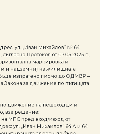
дрес: ул. „Иван Михайлов“ № 64
ъгласно Протокол от 07.05.2025 г.,
а хоризонтална маркировка и
мни и надземни) на жилищната
а бъде изпратено писмо до ОДМВР –
на Закона за движение по пътищата
зивно движение на пешеходци и
о, взе решение:
на МПС пред вход/изход от
с: ул. „Иван Михайлов“ 64 А и 64
орецитираните адреси да бъде